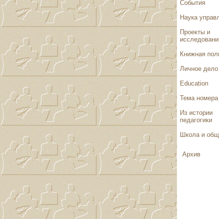
События
Наука управ
Проекты и
исследовани
Книжная пол
Личное дело
Education
Тема номера
Из истории
педагогики
Школа и общ
Архив