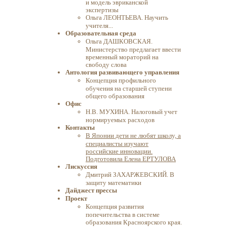
и модель эвриканской
экспертизы
Ольга ЛЕОНТЬЕВА. Научить
учителя...
Образовательная среда
Ольга ДАШКОВСКАЯ.
Министерство предлагает ввести
временный мораторий на
свободу слова
Антология развивающего управления
Концепция профильного
обучения на старшей ступени
общего образования
Офис
Н.В. МУХИНА. Налоговый учет
нормируемых расходов
Контакты
В Японии дети не любят школу, а
специалисты изучают
российские инновации.
Подготовила Елена ЕРТУЛОВА
Лискуссия
Дмитрий ЗАХАРЖЕВСКИЙ. В
защиту математики
Дайджест прессы
Проект
Концепция развития
попечительства в системе
образования Красноярского края.