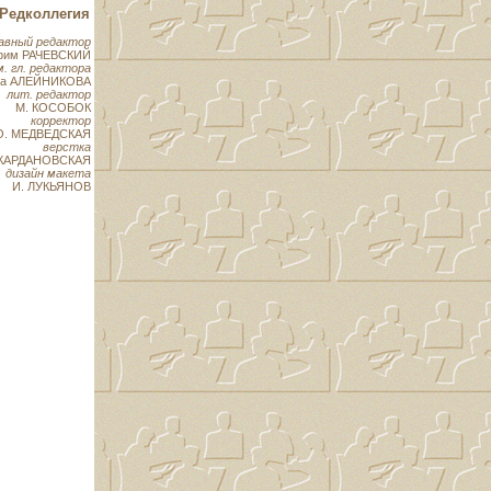
Редколлегия
авный редактор
фим РАЧЕВСКИЙ
м. гл. редактора
на АЛЕЙНИКОВА
лит. редактор
М. КОСОБОК
корректор
О. МЕДВЕДСКАЯ
верстка
 КАРДАНОВСКАЯ
дизайн макета
И. ЛУКЬЯНОВ