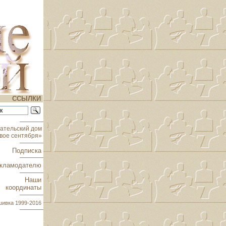
ССЫЛКИ
ательский дом
вое сентября»
Подписка
кламодателю
Наши
координаты
шивка
1999-2016