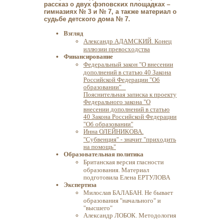
рассказ о двух фэповских площадках –
гимназиях № 3 и № 7, а также материал о
судьбе детского дома № 7.
Взгляд
Александр АДАМСКИЙ. Конец
иллюзии превосходства
Финансирование
Федеральный закон "О внесении
дополнений в статью 40 Закона
Российской Федерации "Об
образовании"
Пояснительная записка к проекту
Федерального закона "О
внесении дополнений в статью
40 Закона Российской Федерации
"Об образовании"
Инна ОЛЕЙНИКОВА.
"Субвенция" - значит "приходить
на помощь"
Образовательная политика
Британская версия гласности
образования. Материал
подготовила Елена ЕРТУЛОВА
Экспертиза
Милослав БАЛАБАН. Не бывает
образования "начального" и
"высшего"
Александр ЛОБОК. Методология