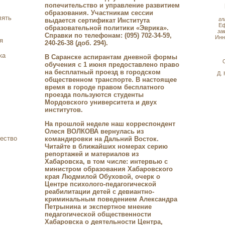
попечительство и управление развитием
образования. Участникам сессии
лять
гл
выдается сертификат Института
Е
образовательной политики «Эврика».
за
Справки по телефонам: (095) 702-34-59,
Ин
я
240-26-38 (доб. 294).
ка
В Саранске аспирантам дневной формы
обучения с 1 июня предоставлено право
на бесплатный проезд в городском
Д.
общественном транспорте. В настоящее
время в городе правом бесплатного
проезда пользуются студенты
Мордовского университета и двух
институтов.
На прошлой неделе наш корреспондент
Олеся ВОЛКОВА вернулась из
ество
командировки на Дальний Восток.
Читайте в ближайших номерах серию
репортажей и материалов из
Хабаровска, в том числе: интервью с
министром образования Хабаровского
края Людмилой Обуховой, очерк о
Центре психолого-педагогической
реабилитации детей с девиантно-
криминальным поведением Александра
Петрынина и экспертное мнение
педагогической общественности
Хабаровска о деятельности Центра,