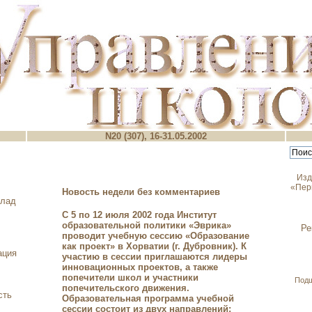
N20 (307), 16-31.05.2002
Изд
«Пер
Новость недели без комментариев
клад
С 5 по 12 июля 2002 года Институт
образовательной политики «Эврика»
Ре
проводит учебную сессию «Образование
как проект» в Хорватии (г. Дубровник). К
ация
участию в сессии приглашаются лидеры
инновационных проектов, а также
попечители школ и участники
Под
попечительского движения.
сть
Образовательная программа учебной
сессии состоит из двух направлений: