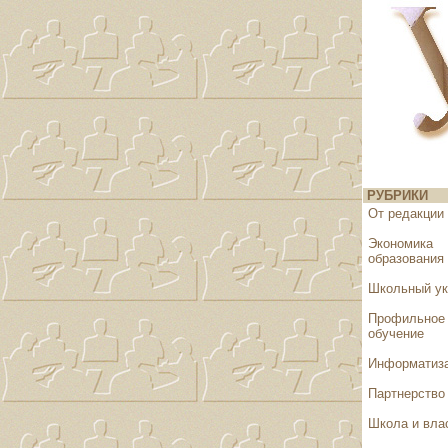
РУБРИКИ
От редакции
Экономика
образования
Школьный у
Профильное
обучение
Информатиз
Партнерство
Школа и вла