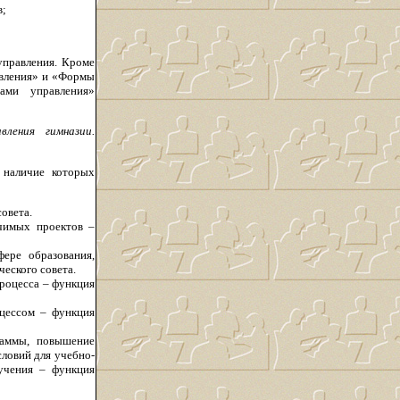
в;
управления. Кроме
авления» и «Формы
ами управления»
ления гимназии.
 наличие которых
овета.
ачимых проектов –
ере образования,
еского совета.
роцесса – функция
оцессом – функция
граммы, повышение
ловий для учебно-
бучения – функция