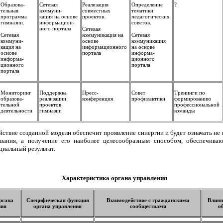
Образова-
Сетевая
Реализация
Определение
?
тельная
коммуни-
совместных
тематики
программа
кация на основе
проектов.
педагогических
гимназии.
информацион-
советов.
ного портала
Сетевая
Сетевая
коммуникация на
Сетевая
коммуни-
основе
коммуникация
кация на
информационного
на основе
основе
портала
информа-
информа-
ционного
ционного
портала
портала
Мониторинг
Поддержка
Пресс-
Совет
Тренинги по
образова-
реализации
конференция
профилактики
формированию
тельной
проектов
профессиональной
деятельности
гимназии
команды
йствие созданной модели обеспечит проявление синергии и будет означать н
ования, а получение его наиболее целесообразным способом, обеспечив
иальный результат.
Характеристика органа управления
ргана
Специфическая функция
Взаимодействие с гражданскими
Влиян
ния
органа управления
сообществами
о