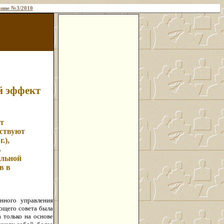
ние №3/2010
й эффект
т
йствуют
.),
ь
ельной
в в
нного управления
ющего совета была
 только на основе