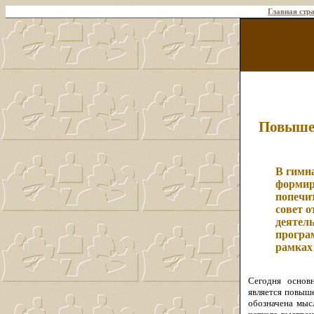
Главная стр
Повышен
В гимн
формир
попечит
совет о
деятель
програ
рамка
Сегодня основ
является повыш
обозначена мыс