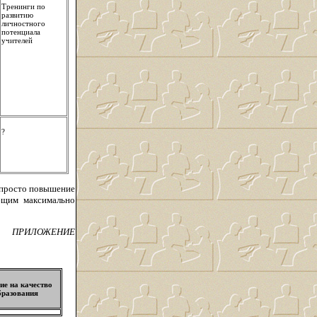
Тренинги по
развитию
личностного
потенциала
учителей
?
е просто повышение
ающим максимально
ПРИЛОЖЕНИЕ
ие на качество
бразования