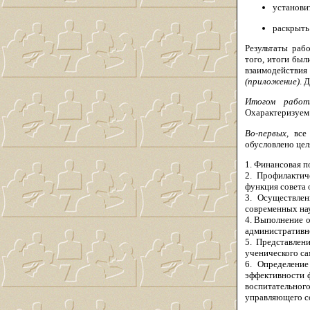
установи
раскрыть 
Результаты раб
того, итоги бы
взаимодействи
(приложение)
. 
Итогом работы
Охарактеризуем
Во-первых,
все 
обусловлено цел
1. Финансовая п
2. Профилактич
функция совета 
3. Осуществле
современных нау
4. Выполнение 
административно
5. Представлен
ученического са
6. Определение
эффективности 
воспитательног
управляющего с