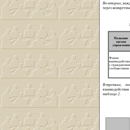
Во-вторых,
кажд
через конкретны
Название
органа
управления
Форма
взаимодействи
с граждански
сообществами
В-третьих,
пов
взаимодействия 
таблице 2
.