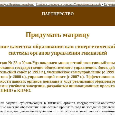
аница «Первого сентября»
•
Главная страница журнала «Управление школой»
•
Содержа
ПАРТНЕРСТВО
Придумать матрицу
ие качества образования как синергетически
системы органов управления гимназией
азии № 33 в Улан-Удэ накоплен многолетний позитивный опы
ования государственно-общественного управления. Здесь де
ельский совет (с 1993 г.), ученическое самоуправление (с 1999 г
тцов (с 2000 г.), управляющий совет (с 2007 г.). Эффективност
ности данных органов доказана в ходе реализации образоват
ммы учебного заведения, разработки инновационных проекто
х ПНПО и КПМО.
ной задачей существующих в гимназии органов государственно-обществе
ение качества образования. Еще осенью прошлого года на заседании управля
ль о том, что дальнейшая деятельность по решению этого вопроса возможна