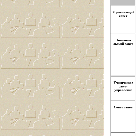
Управляющий
совет
Попечите-
льский совет
Ученическое
само-
управление
Совет отцов