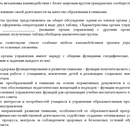
ть механизмы взаимодействия с более широким кругом гражданских сообщест
влияние своей деятельности на качество образования в гимназии.
оты группы представлялись на общее обсуждение одним из членов органа 
ли оформлены операторами в виде двух таблиц: «Характеристика органа упр
я ________________ (название органа управления) с другими орган
Данные полученных таблиц обобщила аналитическая группа.
 симпозиума стало создание модели взаимодействия органов управ
 ее
основные элементы.
органы управления имеют наряду с общими функциями специфические,
ями и задачами каждого из них:
оддержка функционирования и развития гимназии – функция попечительского с
еская работа с учащимися, вовлечение детей в реализацию социально зн
отцов.
ние преобразований в гимназии на основе нормативных документов в сф
чно обоснованных педагогических концепций и подходов – функция педагогич
основных управленческих функций для организации учебно-воспитательного п
го совета.
ие интересов и потребностей учащихся в управлении образовательным пр
моуправления.
 направлений развития гимназии, особенностей ее образовательной про
финансово-хозяйственной деятельности, содействие созданию оптимальных ус
о процесса, контроль за соблюдением здоровых и безопасных условий о
овета.