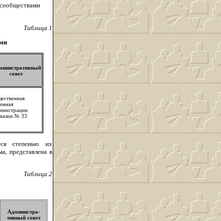
 сообществами
Таблица 1
ами
министративный
совет
ественная
емная
инистрации
назии № 33
тся степенью их
ма, представлена в
Таблица 2
Администра-
тивный совет