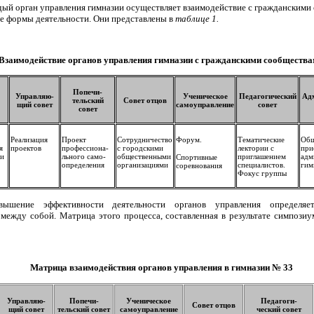
ый орган управления гимназии осуществляет взаимодействие с гражданскими
е формы деятельности. Они представлены в
таблице 1.
Взаимодействие органов управления гимназии с гражданскими сообществ
Попечи-
Управляю-
Ученическое
Педагогический
Ад
тельский
Совет отцов
щий совет
самоуправление
совет
совет
Реализация
Проект
Сотрудничество
Форум.
Тематические
Общ
я
проектов
профессиона-
с городскими
лектории с
при
ми
льного само-
общественными
приглашением
адм
Спортивные
определения
организациями
специалистов.
гим
соревнования
Фокус группы
ышение эффективности деятельности органов управления определяе
между собой. Матрица этого процесса, составленная в результате симпозиу
Матрица взаимодействия органов управления в гимназии № 33
Управляю-
Попечи-
Ученическое
Педагоги-
Совет отцов
щий совет
тельский совет
самоуправление
ческий совет