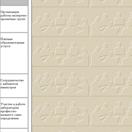
Организация
работы экспертно-
проектных групп
Платные
образовательные
услуги
Сотрудничество
с кабинетом
министров
Участие в работе
лаборатории
профессио-
нального само-
определения