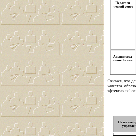
Педагоги-
ческий совет
Администра-
тивный совет
Считаем, что де
качества образ
эффективный соц
Название о
управле