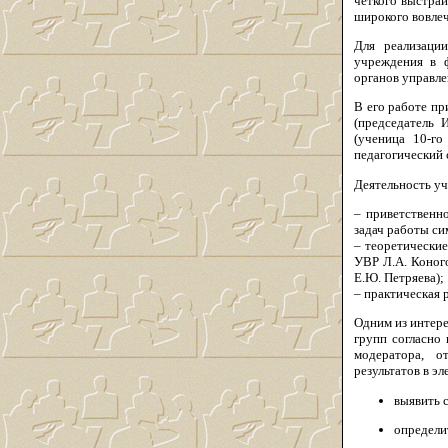
четкого выстраи
широкого вовле
Для реализаци
учреждения в 
органов управле
В его работе пр
(председатель 
(ученица 10-го
педагогический 
Деятельность у
– приветственн
задач работы си
– теоретические
УВР Л.А. Коного
Е.Ю. Петряева);
– практическая 
Одним из интере
групп согласно
модератора, о
результатов в 
выявить 
определи