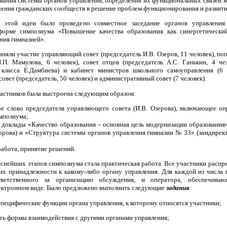
вания системы органов управления, определения их функциональных связей 
чения гражданских сообществ в решение проблем функционирования и развити
и этой идеи было проведено совместное заседание органов управления 
форме симпозиума «Повышение качества образования как синергетически
ния гимназией».
иняли участие управляющий совет (председатель И.В. Озеров, 11 человек), по
И.П. Мамулова, 6 человек), совет отцов (председатель А.С. Ганькин, 4 чел
 класса Е.Дамбиева) и кабинет министров школьного самоуправления (6 
совет (председатель, 50 человек) и административный совет (7 человек).
частников была выстроена следующим образом:
ое слово председателя управляющего совета (И.В. Озерова), включающее оп
мпозиума;
 доклады «Качество образования – основная цель модернизации образования
рова) и «Структура системы органов управления гимназии № 33» (замдирект
работа, принятие решений.
снейших этапов симпозиума стала практическая работа. Все участники распр
 их принадлежности к какому-либо органу управления. Для каждой из числа 
тветственного за организацию обсуждения, и оператора, обеспечива
электронном виде. Было предложено выполнить следующие
задания
:
специфические функции органа управления, к которому относятся участники;
ть формы взаимодействия с другими органами управления;