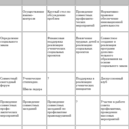
Осуществление
Круглый стол по
Проведение
Нормативно-
взаимо-
обсуждению
совместных
правовое
контроля
проблем
профилакти-
обеспечение
ческих
инновационной
мероприятий
деятельности
Определение
Финансовая
Вовлечение
Совместное
социального
поддержка
трудных детей в
создание и
заказа
реализации
реализацию
реализация
ученических
социальных
программ
социальных
проектов
дополни-
проектов
тельного
образования на
основе
социального заказа
Совместный
Ученические
?
Поддержка в
Дискуссионный
ежегодный
стипендии.
реализации
клуб
форум
ученических
инициатив
Школа лидера
Проведение
Проведение
Проведение
?
Участие в работе
совместных
совместных
совместных
совета
профи-
заседаний
заседаний по
профилактики,
лактических
профилактике
проведении
мероприятий
правонарушений
массовых
мероприятий