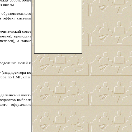
между собой, более
я школы.
образовательного
й эффект системы
печительский совет
овека), президент
человек), а также
ределение целей и
» (замдиректора по
ора по НМР, к.п.н.
еделились на шесть
педагогов выбрали
ющего оформление