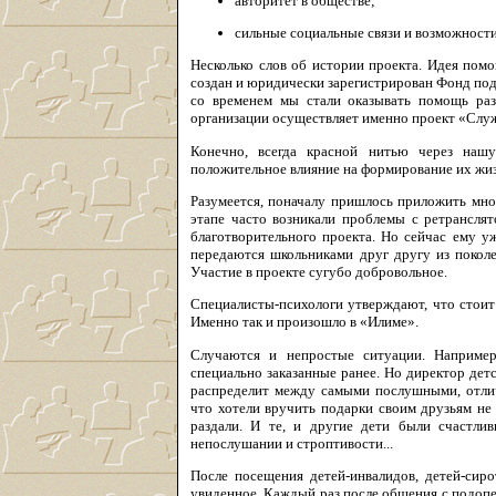
авторитет в обществе;
сильные социальные связи и возможности
Несколько слов об истории проекта. Идея помо
создан и юридически зарегистрирован Фонд под
со временем мы стали оказывать помощь раз
организации осуществляет именно проект «Слу
Конечно, всегда красной нитью через нашу
положительное влияние на формирование их жи
Разумеется, поначалу пришлось приложить мно
этапе часто возникали проблемы с ретранслят
благотворительного проекта. Но сейчас ему у
передаются школьниками друг другу из поколе
Участие в проекте сугубо добровольное.
Специалисты-психологи утверждают, что стоит 
Именно так и произошло в «Илиме».
Случаются и непростые ситуации. Например
специально заказанные ранее. Но директор детс
распределит между самыми послушными, отличн
что хотели вручить подарки своим друзьям не з
раздали. И те, и другие дети были счастли
непослушании и строптивости...
После посещения детей-инвалидов, детей-си
увиденное. Каждый раз после общения с подопе