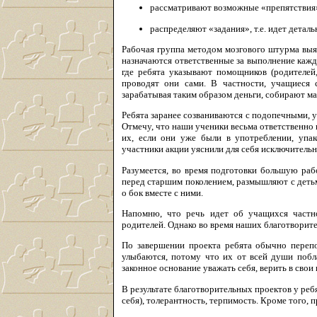
рассматривают возможные «препятствия»
распределяют «задания», т.е. идет детал
Рабочая группа методом мозгового штурма выяс
назначаются ответственные за выполнение кажд
где ребята указывают помощников (родителей,
проводят они сами. В частности, учащиеся с
зарабатывая таким образом деньги, собирают ма
Ребята заранее созваниваются с подопечными, у
Отмечу, что наши ученики весьма ответственно 
их, если они уже были в употреблении, упа
участники акции уяснили для себя исключитель
Разумеется, во время подготовки большую раб
перед старшим поколением, размышляют с детьм
о бок вместе с ними.
Напомню, что речь идет об учащихся частн
родителей. Однако во время наших благотвори
По завершении проекта ребята обычно перепо
улыбаются, потому что их от всей души побла
законное основание уважать себя, верить в сво
В результате благотворительных проектов у реб
себя), толерантность, терпимость. Кроме того, 