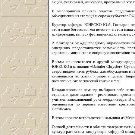
акций, фестивалей, конкурсов, программ на эту 
В мероприятии приняли участие представите
объединений из столицы и сорока субъектов Р
Куратор кафедры ЮНЕСКО Ю.А. Гончаров отм
этом наше богатство, мы вместе – в этом наша 
конференции, выпуск фестивальных стенгазет, сю
А благодаря международному образовательно
заведению предоставляется возможность пре
адаптации мигрантов и вопросу о воспитании т
Весьма привлекателен и другой международн
ЮНЕСКО и компании «Daimler Chrysler». Суть е
сверстниками из-за рубежа для обсуждения в т
касающихся их жизни и мира в целом. Наприм
потепление, экологический кризис и т.п.
Каждая школьная команда выбирает себе назва
страны, и дают задание – реализовать проект 
учитель, выполняющий роль координатора. В о
оценивается по заранее известным критери
Certificate».
В этом проекте встречаются школьники из Мексик
О своей деятельности в области толерантности
культур рассказала заведующая кафедрой межк