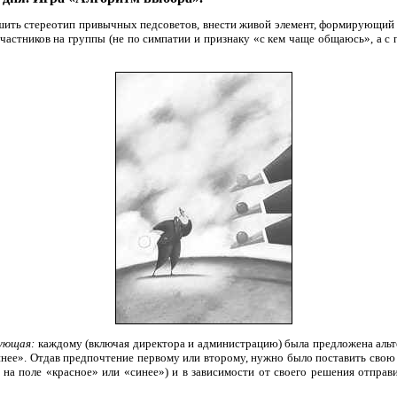
ушить стереотип привычных педсоветов, внести живой элемент, формирующи
участников на группы (не по симпатии и признаку «с кем чаще общаюсь», а 
дующая:
каждому (включая директора и администрацию) была предложена альт
нее». Отдав предпочтение первому или второму, нужно было поставить свою
 на поле «красное» или «синее») и в зависимости от своего решения отпра