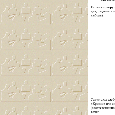
Ее цель – разр
дня, разделить 
выбора).
Технология сле
«Красное или си
(соответственно
точке.