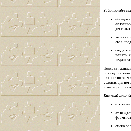
Задачи педсове
обсудить
обязанно
деятельн
вывести 
своей пе
создать 
понять 
педагогич
Педсовет длилс
(выход из повс
личностно знач
условия для по
этом мероприят
Каждый этап д
открытое
от каждо
формы са
смена со