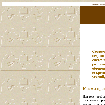
Главная стр
Соврем
педаго
систем
различ
образов
искрен
усилий
Как мы приш
Для того, чтобы
от времени орг
хотим о нем расс