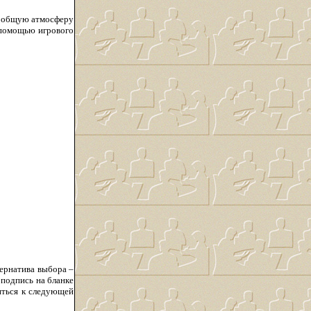
й общую атмосферу
с помощью игрового
ернатива выбора –
 подпись на бланке
виться к следующей