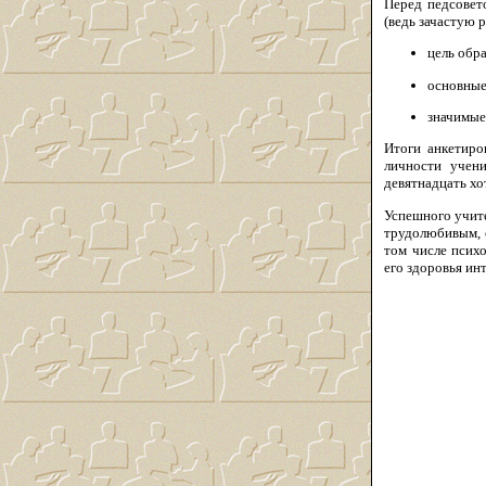
Перед педсовет
(ведь зачастую р
цель обр
основные
значимые
Итоги анкетиро
личности учен
девятнадцать хо
Успешного учит
трудолюбивым, 
том числе псих
его здоровья ин