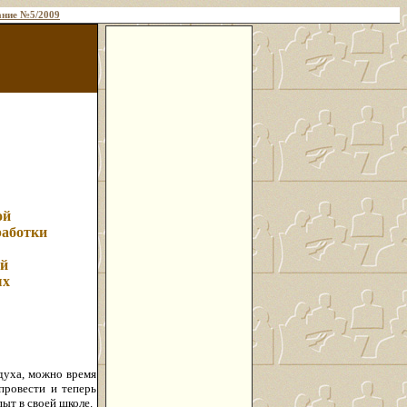
ние №5/2009
ой
работки
ей
ых
 духа, можно время
провести и теперь
пыт в своей школе.