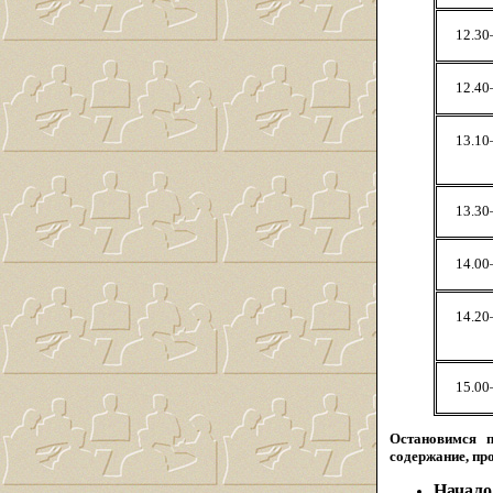
12.30
12.40
13.10
13.30
14.00
14.20
15.00
Остановимся 
содержание, пр
Начало