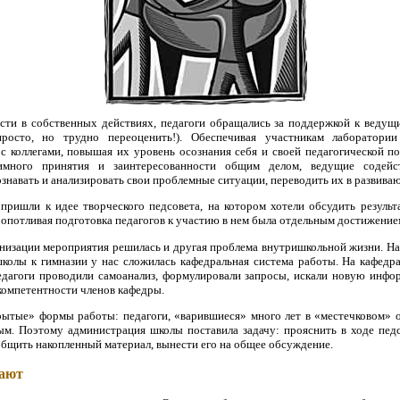
сти в собственных действиях, педагоги обращались за поддержкой к ведущи
просто, но трудно переоценить!). Обеспечивая участникам лаборатори
с коллегами, повышая их уровень осознания себя и своей педагогической п
имного принятия и заинтересованности общим делом, ведущие содейс
знавать и анализировать свои проблемные ситуации, переводить их в развива
пришли к идее творческого педсовета, на котором хотели обсудить резуль
опотливая подготовка педагогов к участию в нем была отдельным достижением
низации мероприятия решилась и другая проблема внутришкольной жизни. На
колы к гимназии у нас сложилась кафедральная система работы. На кафедра
педагоги проводили самоанализ, формулировали запросы, искали новую инф
компетентности членов кафедры.
рытые» формы работы: педагоги, «варившиеся» много лет в «местечковом» о
ым. Поэтому администрация школы поставила задачу: прояснить в ходе пед
общить накопленный материал, вынести его на общее обсуждение.
рают