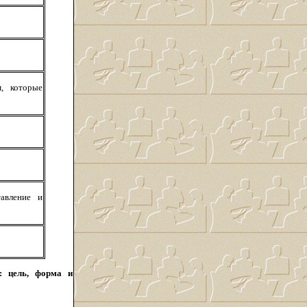
, которые
авление и
: цель, форма и