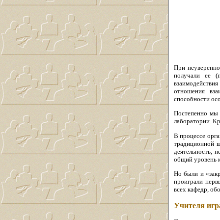
При неуверенно
получали ее (
взаимодействия 
отношения вза
способности осо
Постепенно мы 
лаборатории. Кр
В процессе орга
традиционной ш
деятельность, 
общий уровень 
Но были и «зак
проиграли перв
всех кафедр, об
Учителя иг