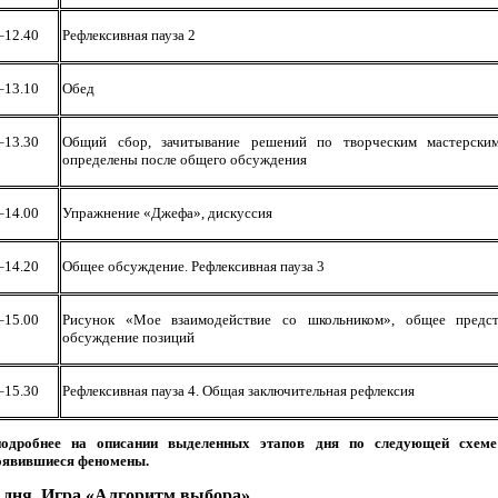
–12.40
Рефлексивная пауза 2
–13.10
Обед
–13.30
Общий сбор, зачитывание решений по творческим мастерским
определены после общего обсуждения
–14.00
Упражнение «Джефа», дискуссия
–14.20
Общее обсуждение. Рефлексивная пауза 3
–15.00
Рисунок «Мое взаимодействие со школьником», общее предст
обсуждение позиций
–15.30
Рефлексивная пауза 4. Общая заключительная рефлексия
подробнее на описании выделенных этапов дня по следующей схеме
оявившиеся феномены.
 дня. Игра «Алгоритм выбора».