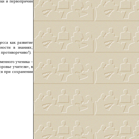
ики и первопричин
есса как развитие
ности в знаниях;
 противоречиво!).
менного ученика –
ровье учителя», в
ся при сохранении