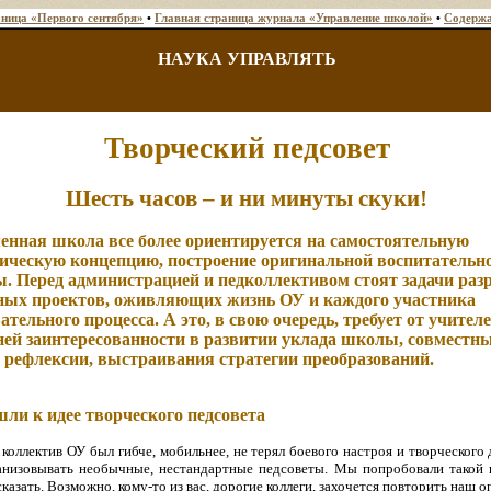
аница «Первого сентября»
•
Главная страница журнала «Управление школой»
•
Содержа
НАУКА УПРАВЛЯТЬ
Творческий педсовет
Шесть часов – и ни минуты скуки!
енная школа все более ориентируется на самостоятельную
гическую концепцию, построение оригинальной воспитательн
ы. Перед администрацией и педколлективом стоят задачи раз
ных проектов, оживляющих жизнь ОУ и каждого участника
ательного процесса. А это, в свою очередь, требует от учител
ней заинтересованности в развитии уклада школы, совместн
, рефлексии, выстраивания стратегии преобразований.
ли к идее творческого педсовета
 коллектив ОУ был гибче, мобильнее, не терял боевого настроя и творческого
анизовывать необычные, нестандартные педсоветы. Мы попробовали такой 
казать. Возможно, кому-то из вас, дорогие коллеги, захочется повторить наш о