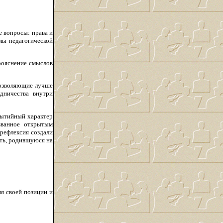
 вопросы: права и
мы педагогической
рояснение смыслов
позволяющие лучше
дничества внутри
бытийный характер
ызванное открытым
рефлексия создали
ть, родившуюся на
ия своей позиции и