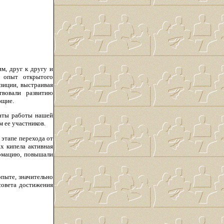
м, друг к другу и
и опыт открытого
озиции, выстраивая
твовали развитию
ющие.
таты работы нашей
 ее участников.
 этапе перехода от
х кипела активная
ормацию, повышали
пыте, значительно
совета достижения