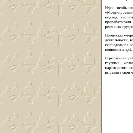
Идея необычн
«Моделирование
подход, теорет
прорабатывали 
реальных трудно
Пропуская «чере
деятельности, в
еженедельная в
ценности и пр.)
В рефлексии уч
группы», жела
партнерского вз
выражать свои ч