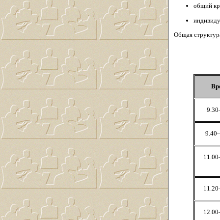
общий кр
индивиду
Общая структура
Вр
9.30
9.40
11.00
11.20
12.00