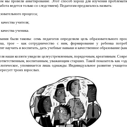
ом мы провели анкетирование. Этот способ хорош для изучения проблемат
абота ведется только со следствием). Педагогам предлагалось назвать:
азовательного процесса;
 качества учителя;
 качества ученика.
вания были таковы: семь педагогов определили цель образовательного проц
ика, трое – как сотрудничество с ним, формирование у ребенка потреб
тят научить и воспитать, дать учебные навыки и качественное образование (как
еля наши коллеги увидели целеустремленным, порядочным, креативным. Совре
ответственным, воспитанным, уважающим старших. Такой показатель как «здо
ологическое, упоминается лишь однажды. Индивидуальное развитие учащего
тересует троих взрослых.