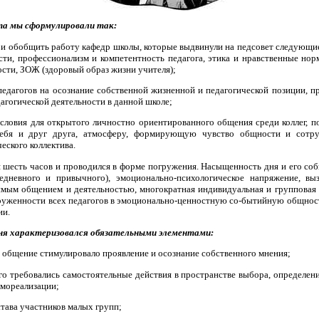
та мы сформулировали так:
 и обобщить работу кафедр школы, которые выдвинули на педсовет следующие
сти, профессионализм и компетентность педагога, этика и нравственные нор
ости, ЗОЖ (здоровый образ жизни учителя);
педагогов на осознание собственной жизненной и педагогической позиции, п
дагогической деятельности в данной школе;
условия для открытого личностно ориентированного общения среди коллег, 
себя и друг друга, атмосферу, формирующую чувство общности и сотру
еского коллектива.
я шесть часов и проводился в форме погружения. Насыщенность дня и его со
едневного и привычного), эмоционально-психологическое напряжение, в
имым общением и деятельностью, многократная индивидуальная и групповая 
груженности всех педагогов в эмоционально-ценностную со-бытийную общнос
ии.
ня характеризовался обязательными элементами:
 общение стимулировало проявление и осознание собственного мнения;
го требовались самостоятельные действия в пространстве выбора, определен
мореализации;
става участников малых групп;