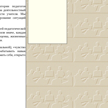
тории педагогов
на деятельностный
ости учителя. Мы
ирование ситуаций
оей педагогической
 или иначе, каждая
оценка, жизненные
и.
альной); «чувство
рабатывать навык
мать себя, открыто