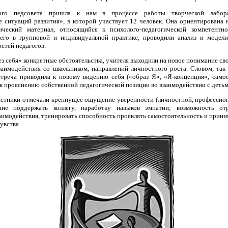
ого педсовета пришла к нам в процессе работы творческой лабора
 ситуаций развития», в которой участвует 12 человек. Она ориентирована 
ический материал, относящийся к психолого-педагогической компетентн
его в групповой и индивидуальной практике, проводили анализ и модел
стей педагогов.
з себя» конкретные обстоятельства, учителя выходили на новое понимание св
заимодействия со школьником, направлений личностного роста. Словом, так
стреча приводила к новому видению себя («образ Я», «Я-концепция», само
, к прояснению собственной педагогической позиции во взаимодействии с детьм
астники отмечали крепнущее ощущение уверенности (личностной, профессион
ние поддержать коллегу, наработку навыков эмпатии; возможность от
аимодействия, тренировать способность проявлять самостоятельность и прини
увства.