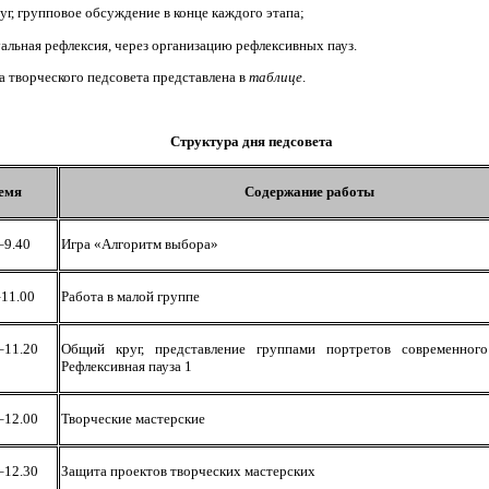
уг, групповое обсуждение в конце каждого этапа;
альная рефлексия, через организацию рефлексивных пауз.
 творческого педсовета представлена в
таблице
.
Структура дня педсовета
емя
Содержание работы
–9.40
Игра «Алгоритм выбора»
–11.00
Работа в малой группе
–11.20
Общий круг, представление группами портретов современного
Рефлексивная пауза 1
–12.00
Творческие мастерские
–12.30
Защита проектов творческих мастерских