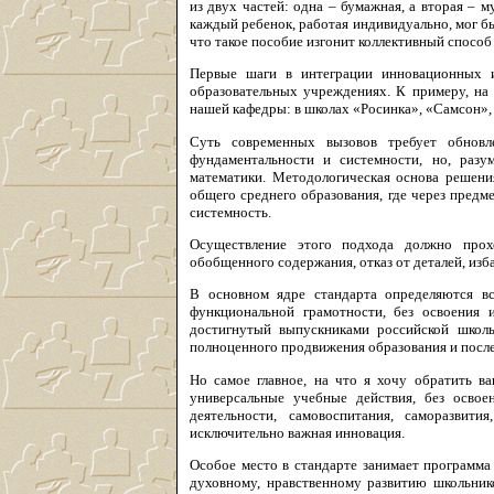
из двух частей: одна – бумажная, а вторая – м
каждый ребенок, работая индивидуально, мог бы
что такое пособие изгонит коллективный способ
Первые шаги в интеграции инновационных и
образовательных учреждениях. К примеру, на
нашей кафедры: в школах «Росинка», «Самсон», 
Суть современных вызовов требует обновл
фундаментальности и системности, но, разу
математики. Методологическая основа решени
общего среднего образования, где через пред
системность.
Осуществление этого подхода должно прохо
обобщенного содержания, отказ от деталей, изб
В основном ядре стандарта определяются вс
функциональной грамотности, без освоения 
достигнутый выпускниками российской школ
полноценного продвижения образования и посл
Но самое главное, на что я хочу обратить ва
универсальные учебные действия, без освое
деятельности, самовоспитания, саморазвит
исключительно важная инновация.
Особое место в стандарте занимает программа
духовному, нравственному развитию школьнико