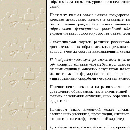
образованием, повысить уровень его целостнос
связи.
Поскольку главная задача нашего государства
качестве ценностных идеалов в стандарте вы
благосостояние граждан, безопасность личности
образования: формирование российской ид
укрепление российской государственности, по
Стратегической задачей развития российско
достижения иных образовательных результато
вопрос: в чем же состоит инновационный харак
Под образовательными результатами в наст
обучающихся, которое может быть использова
главным отличием конечных результатов являе
их не только на формирование знаний, но и
универсальными способами учебной деятельнос
Перенос центра тяжести на развитие личнос
содержания образования, так и значительной 
формах организации обучения, иных образоват
среде и т.п.
Примером таких изменений может служить
электронных учебников, презентаций, интернет-
это носит пока еще фрагментарный характер.
Для школы нужен, с моей точки зрения, принцип