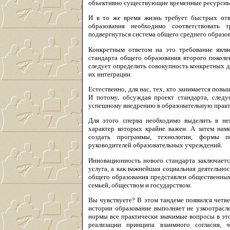
объективно существующие временные ресурсные
И в то же время жизнь требует быстрых отв
образования необходимо соответствовать 
подвергнуться система общего среднего образо
Конкретным ответом на это требование являе
стандарта общего образования второго поколен
следует определить совокупность конкретных 
их интеграции.
Естественно, для нас, тех, кто занимается пов
И потому, обсуждая проект стандарта, следуе
успешному внедрению в образовательную практ
Для этого сперва необходимо выделить в н
характер которых крайне важен. А затем наме
создать программы, технологии, формы п
руководителей образовательных учреждений.
Инновационность нового стандарта заключаетс
услуга, а как важнейшая социальная деятельно
общего образования представлен общественным
семьей, обществом и государством.
Вы чувствуете? В этом тандеме появился четве
истории образование выполняет не узкоотрасле
нормы все практически значимые вопросы в эт
реализации принципа взаимного согласия, 