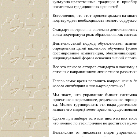
культурно-нравственные традиции и приобщ
носителями традиционных ценностей.
Естественно, что этот процесс должен начинат
подтверждает необходимость тесного содружест
Стандарт построен на системно-деятельностном
в нем подчеркнута роль образования как систе
Деятельностный подход обусловливает измен
определении целей школьного обучения (усвое
(формирование компетенций, обеспечивающих 
индивидуальной формы освоения знаний к приз
Все это привело авторов стандарта к важному
связаны с направлениями личностного развития
Теперь самое время поставить вопрос:
каким д
нового стандарта в школьную практику?
Мы знаем, что управление бывает системное,
проектное, опережающее, рефлексивное, корпора
т.д. Можно группировать эти виды деятельнос
назвать его видом) имеет право на существовани
Однако при выборе того или иного из них мног
что именно по этой причине не достигают нужн
Независимо от множества видов управления