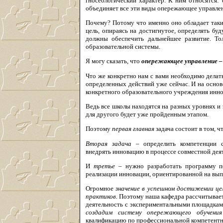
гносеологический характер. К ним относятся: 
объединяет все эти виды опережающее управле
Почему? Потому что именно оно обладает таки
цель, опираясь на достигнутое, определять бу
должны обеспечить дальнейшее развитие. То
образовательной системы.
Я могу сказать, что
опережающее управление – 
Что же конкретно нам с вами необходимо делать
определенных действий уже сейчас. И на осно
конкретного образовательного учреждения инно
Ведь все школы находятся на разных уровнях и э
для другого будет уже пройденным этапом.
Поэтому
первая главная
задача состоит в том, ч
Вторая задача
– определить компетенции 
внедрять инновацию в процессе совместной дея
И
третье
– нужно разработать программу п
реализации инновации, ориентированной на вып
Огромное
значение в успешном достижении цел
практиков.
Поэтому наша кафедра рассчитывает
деятельность с экспериментальными площадкам
создадим систему опережающего обучени
квалификацию по профессиональной компетентн