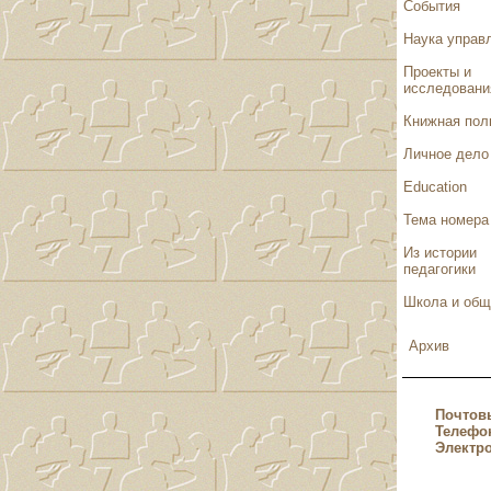
События
Наука управ
Проекты и
исследовани
Книжная пол
Личное дело
Education
Тема номера
Из истории
педагогики
Школа и общ
Архив
Почтов
Телефо
Электр