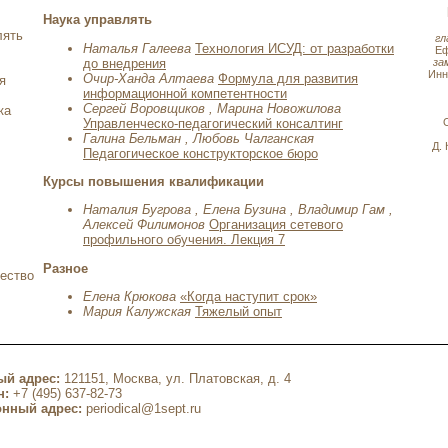
Наука управлять
лять
гл
Наталья Галеева
Технология ИСУД: от разработки
Е
до внедрения
за
Ин
Очир-Ханда Алтаева
Формула для развития
я
информационной компетентности
Сергей Воровщиков , Марина Новожилова
ка
Управленческо-педагогический консалтинг
Галина Бельман , Любовь Чалганская
Д.
Педагогическое конструкторское бюро
Курсы повышения квалификации
Наталия Бугрова , Елена Бузина , Владимир Гам ,
Алексей Филимонов
Организация сетевого
профильного обучения. Лекция 7
Разное
ество
Елена Крюкова
«Когда наступит срок»
Мария Калужская
Тяжелый опыт
ый адрес:
121151, Москва, ул. Платовская, д. 4
н:
+7 (495) 637-82-73
онный адрес:
periodical@1sept.ru