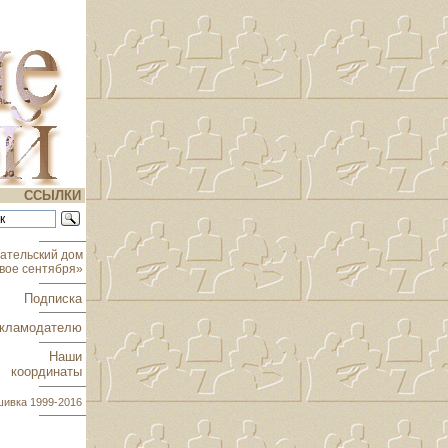
ССЫЛКИ
ательский дом
вое сентября»
Подписка
кламодателю
Наши
координаты
шивка
1999-2016