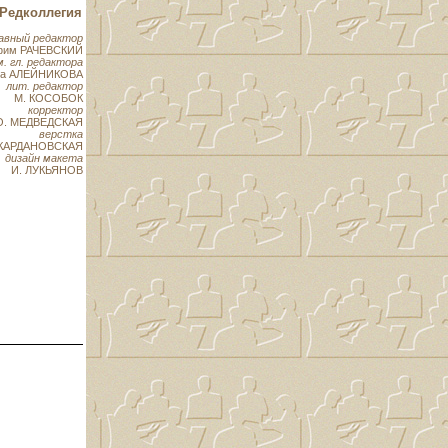
Редколлегия
авный редактор
фим РАЧЕВСКИЙ
м. гл. редактора
на АЛЕЙНИКОВА
лит. редактор
М. КОСОБОК
корректор
О. МЕДВЕДСКАЯ
верстка
 КАРДАНОВСКАЯ
дизайн макета
И. ЛУКЬЯНОВ