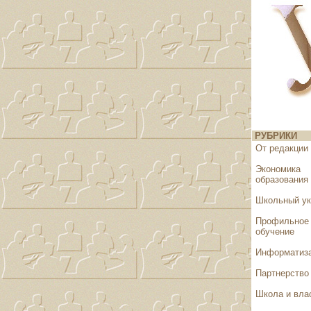
РУБРИКИ
От редакции
Экономика
образования
Школьный у
Профильное
обучение
Информатиз
Партнерство
Школа и вла