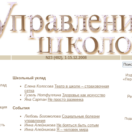
N23 (482), 1-15.12.2008
Изд
Школьный уклад
«Пер
клад
Елена Колосова
Театр в школе – страховочная
сетка
Гузель Нотфуллина
Здоровье как искусство
Ре
Яна Сартан
Не просто разминка
ация
События
Любовь Богомолова
Социальные болезни
Под
управления
сть
Инна Алейникова
Не бояться быть сотым
Инна Алейникова
Я – человек мира