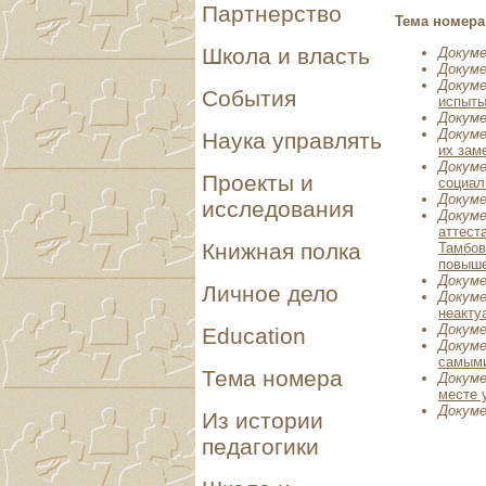
Партнерство
Тема номера
Школа и власть
Докум
Докум
Докум
События
испыты
Докум
Докум
Наука управлять
их зам
Докум
Проекты и
социал
Докум
исследования
Докум
аттест
Книжная полка
Тамбов
повыше
Докум
Личное дело
Докум
неакту
Докум
Education
Докум
самым
Тема номера
Докум
месте 
Докум
Из истории
педагогики