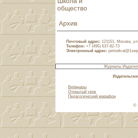
Школа и
общество
Архив
Почтовый адрес:
121151, Москва, ул.
Телефон:
+7 (495) 637-82-73
Электронный адрес:
periodical@1sep
Журналы Издател
Издательски
Вебинары
Открытый урок
Педагогический марафон
© 