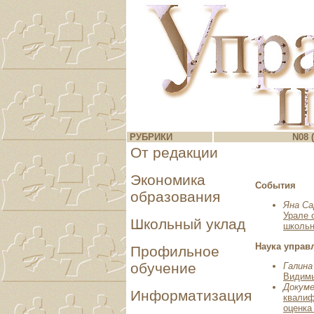
РУБРИКИ
N08 (
От редакции
Экономика
События
образования
Яна С
Урале 
Школьный уклад
школьн
Наука управ
Профильное
обучение
Галина
Видимы
Докум
Информатизация
квалиф
оценка