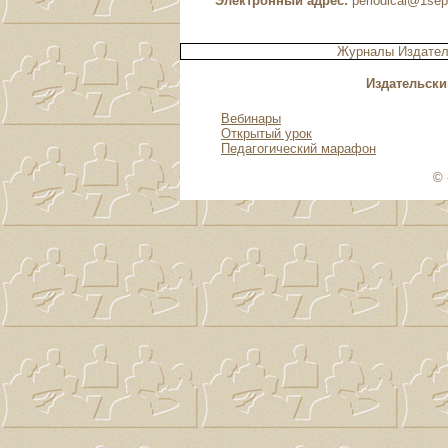
Электронный адрес:
periodical@1sep
Журналы Издател
Издательски
Вебинары
Открытый урок
Педагогический марафон
© 