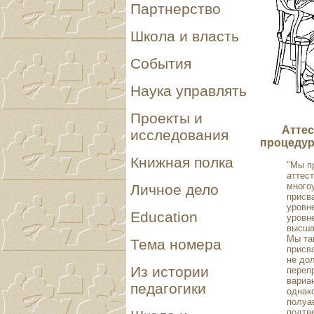
Партнерство
Школа и власть
События
Наука управлять
Проекты и
Аттес
исследования
процедур
Книжная полка
"Мы п
аттес
много
Личное дело
присва
уровне
Education
уровн
высша
Мы та
Тема номера
присв
не до
Из истории
переп
вариан
педагогики
однак
полуа
подтв