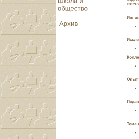
Школа и
катего
общество
Инно
Архив
Иссле
Колле
Опыт
Педаг
Тема 