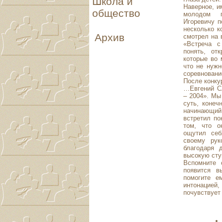
Школа и
Наверное, и
общество
молодом 
Игоревичу п
несколько к
Архив
смотрел на 
«Встреча с
понять, от
которые во 
что не нужн
соревновани
После конку
…Евгений С
– 2004». Мы
суть, конеч
начинающи
встретил по
том, что о
ощутил се
своему рук
благодаря 
высокую сту
Вспомните 
появится в
помогите е
интонацией,
почувствует