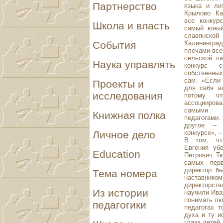
Партнерство
языка и ли
Крылово Ка
все конкур
Школа и власть
самый юный
славянско
Калинингр
События
плечами всег
сельской ш
Наука управлять
конкурс 
собственных
сам. «Если
Проекты и
для себя в
исследования
потому ч
ассоцииро
самыми 
Книжная полка
педагогами
другое – 
конкурсе», –
Личное дело
В том, чт
Евгения уб
Education
Петрович Т
самых пер
директор б
Тема номера
наставник
директорс
Из истории
научили Ива
понимать лю
педагогики
педагогах т
духа и ту и
глаза детей.