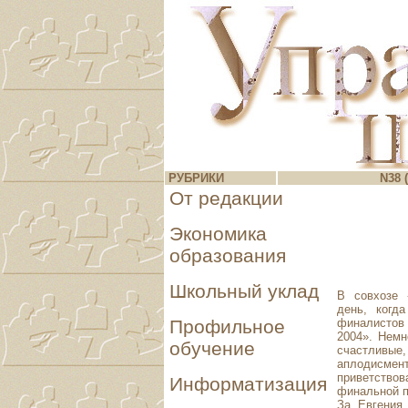
РУБРИКИ
N38 (
От редакции
Экономика
образования
Школьный уклад
В совхозе 
день, когд
финалистов
Профильное
2004». Немн
обучение
счастливые
аплодисм
приветств
Информатизация
финальной п
За Евгения 