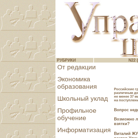
РУБРИКИ
N22 (
От редакции
Экономика
образования
Российские гр
различным д
не менее 37 
Школьный уклад
на поступлен
Профильное
Вопрос нед
обучение
Возможно ли
взятки?
Информатизация
Виталий Ж