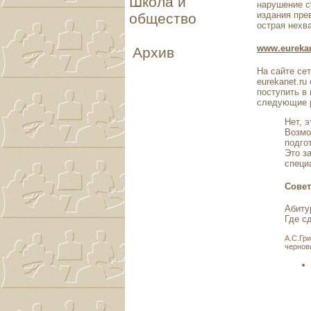
Школа и
нарушение с
издания пре
общество
острая нехв
www.eurekan
Архив
На сайте се
eurekanet.r
поступить в 
следующие р
Нет, 
Возмо
подго
Это з
специ
Совет
Абиту
Где с
А.С.Гр
чернов