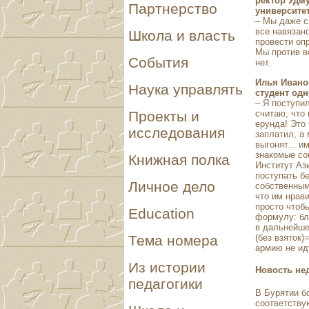
ректор Удму
Партнерство
университет
– Мы даже сл
все навязан
Школа и власть
провести оп
Мы против в
События
нет.
Илья Ивано
Наука управлять
студент одн
– Я поступил
считаю, что
Проекты и
ерунда! Это
исследования
заплатил, а 
выгонят... и
знакомые со
Книжная полка
Институт Ази
поступать бе
Личное дело
собственным
что им нрави
просто чтоб
Education
формулу: бла
в дальнейше
(без взяток)
Тема номера
армию не ид
Из истории
Новость не
педагогики
В Бурятии б
соответству