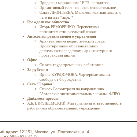
Продавцы мороженого" ЕГЭ не годятся
Примитивный тест - понятие относительное
Ольга ЛЕОНТЬЕВА. Малокомплектная школа: с
чего начать "парк"?
Гражданское общество
Игорь РЕМОРЕНКО. Перспективы
попечительства в сельской школе
Антология развивающего управления
Архитектоника педагогической среды.
Проектирование образовательной
деятельности средствами архитектурного
пространства школы
Офис
Оплата труда временных работников
За рубежом
Ирина КУРДЮМОВА. Чартерные школы:
свобода от бюрократии
Сеть "Эврика"
Список Госконтроля по направлению
"Авторские экспериментальные школы" ФПРО
Дайджест прессы
А.Б. ВИФЛЕЕМСКИЙ. Материальная ответственность
работников образовательных учреждений
ый адрес:
121151, Москва, ул. Платовская, д. 4
н:
+7 (495) 637-82-73