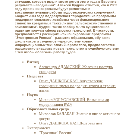
ситуации, которые имели место летом этого года в Европе в
результате наводнений". Алексей Кудрин отметил, что в 2003
году профинансированы будут ремонтные и
восстановительные работы гидротехнических сооружений.
Бюджет 2003 года подразумевает "продолжение программы
поддержки сельского хозяйства через финансирование
ставок по кредитам, а также лизинг сельскохозяйственной и
авиатехники". Кудрин также сообщил, что существенное
развитие получит сфера высоких технологий. В частности,
предполагается расширить финансирование программы
"Электронная Россия" - развитие образования, обучение
школьников и студентов через систему новых
информационных технологий. Кроме того, предполагается
расширенно внедрить новые технологии в судебную систему,
с тем чтобы облегчить работу судов.
Взгляд
Александр АДАМСКИЙ. Железная поступь
стандарта
Педсовет
Ольга ДАШКОВСКАЯ. Августовские
совещания: время подводить итоги и строить
планы
Наука
Михаил БОГУСЛАВСКИЙ. Возможна ли
модернизация РАО?
Образовательная среда
Милослав БАЛАБАН. Знание в школе активного
досуга
Ольга ДАШКОВСКАЯ. Долговая яма
Эксперимент
"Троечная" Россия"