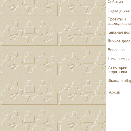
События
Наука управ
Проекты и
исследовани
Книжная пол
Личное дело
Education
Тема номера
Из истории
педагогики
Школа и общ
Архив