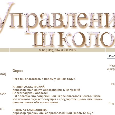
N32 (319), 16-31.08.2002
Изд
«Пер
Опрос
клад
Чего вы опасаетесь в новом учебном году?
Ре
Андрей АСКОЛЬСКИЙ,
директор МОУ Центр образования, г. Волжский
Волгоградской области:
ация
– Я полагаю, что современной школе опасаться нечего. Разве
что немного смущает ситуация с государственными именными
финансовыми обязательствами.
Под
сть
Людмила ТАМБОВЦЕВА,
директор средней общеобразовательной школы № 56, г.