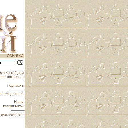
ССЫЛКИ
ательский дом
вое сентября»
Подписка
кламодателю
Наши
координаты
шивка
1999-2016