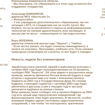
Новокузнецк Кемеровской области:
– Мы опасаемся, что образование и в этом году останется без
поддержки государства.
лять
гл
Е
Александр БЛИННИКОВ,
за
директор МОУ «Школьник-2»,
Ин
я
г. Новороссийск:
– У нас учреждение дополнительного образования, так что
ситуация с ЕГЭ, со стандартами нас не особо пугает. Мы
ка
боимся, что из-за увеличенного спроса на информационные
технологии не сможем удовлетворить всех желающих. А
школы уже не могут – компьютеров-то там недостаточно.
Д.
Вера ЛЕПЕХИНА,
директор начальной школы-сада "Эврика", г. Тамбов:
– Если честно (может, это будет слишком самонадеянно), я
ничего не опасаюсь. Программы, учебники есть. Если никаких
природных катаклизмов не случится, то все будет в порядке.
Новость недели без комментариев
ество
Заработная плата учителей, врачей и работников культуры с
октября 2003 года будет проиндексирована на 33 процента,
сообщает РИА "Новости". Об этом заявил в воскресенье вице-
премьер, министр финансов России Алексей Кудрин в ходе
встречи с журналистами и в связи с внесением проекта
бюджета на 2003 год в Государственную Думу. По словам
Кудрина, стипендии студентов с сентября 2003 года будут
увеличены в два раза, а уже в текущем году в три раза
увеличатся надбавки за ученые степени.
Вице-премьер также сообщил, что в проекте бюджета на 2003
год есть целый ряд стратегических направлений, где
финансирование тоже будет увеличено. В частности, особое
внимание бюджет уделит состоянию гидротехнических
сооружений, с тем чтобы "не повторились трагические