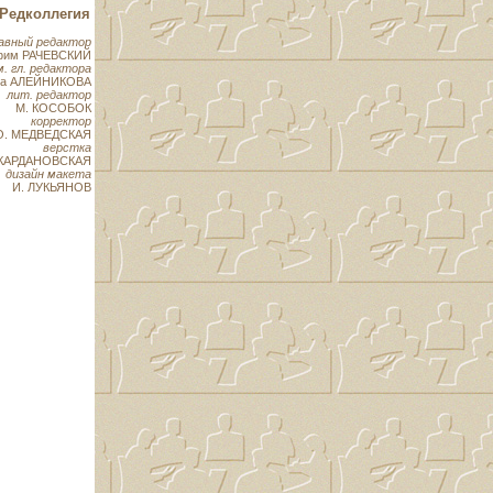
Редколлегия
авный редактор
фим РАЧЕВСКИЙ
м. гл. редактора
на АЛЕЙНИКОВА
лит. редактор
М. КОСОБОК
корректор
О. МЕДВЕДСКАЯ
верстка
 КАРДАНОВСКАЯ
дизайн макета
И. ЛУКЬЯНОВ