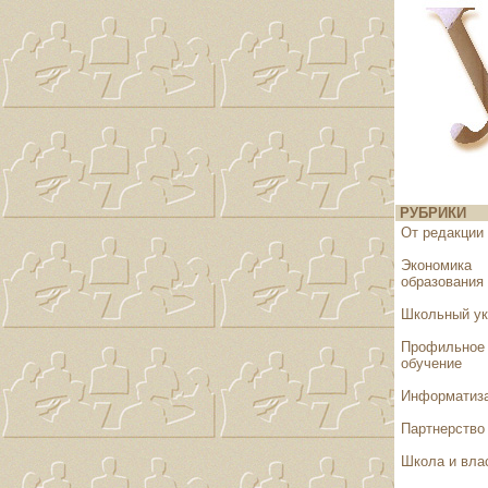
РУБРИКИ
От редакции
Экономика
образования
Школьный у
Профильное
обучение
Информатиз
Партнерство
Школа и вла