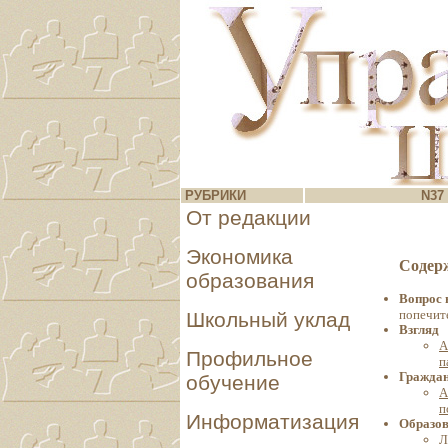
РУБРИКИ
N37 
От редакции
Экономика
Содер
образования
Вопрос 
попечит
Школьный уклад
Взгляд
А
Профильное
п
Граждан
обучение
А
п
Информатизация
Образов
Л