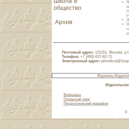
Школа и
П
п
общество
г
у
Д
Архив
О
г
д
Почтовый адрес:
121151, Москва, ул.
Телефон:
+7 (495) 637-82-73
Электронный адрес:
periodical@1sep
Журналы Издател
Издательски
Вебинары
Открытый урок
Педагогический марафон
© 