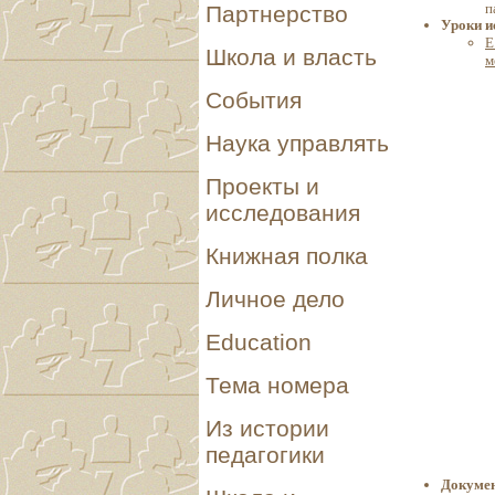
п
Партнерство
Уроки и
Е
Школа и власть
м
События
Наука управлять
Проекты и
исследования
Книжная полка
Личное дело
Education
Тема номера
Из истории
педагогики
Докуме