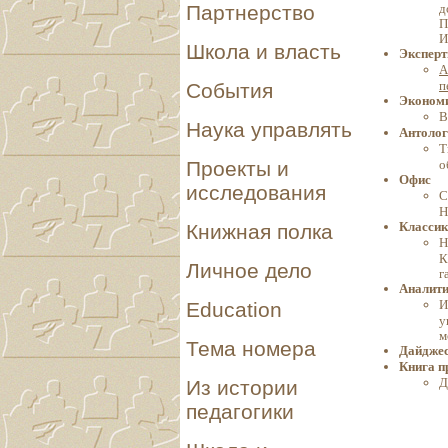
д
Партнерство
П
И
Школа и власть
Эксперт
А
п
События
Экономи
В
Наука управлять
Антолог
Т
о
Проекты и
Офис
исследования
С
Н
Классик
Книжная полка
Н
К
Личное дело
г
Аналит
И
Education
у
м
Тема номера
Дайджес
Книга п
Д
Из истории
педагогики