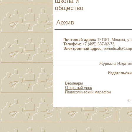
Школа и
общество
Архив
Почтовый адрес:
121151, Москва, ул.
Телефон:
+7 (495) 637-82-73
Электронный адрес:
periodical@1sep
Журналы Издател
Издательски
Вебинары
Открытый урок
Педагогический марафон
© 