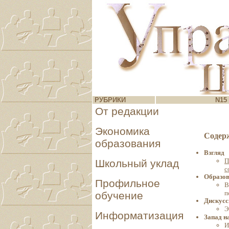
РУБРИКИ
N15 
От редакции
Экономика
Содер
образования
Взгляд
П
Школьный уклад
с
Образов
Профильное
В
п
обучение
Дискусс
Э
Информатизация
Запад н
И