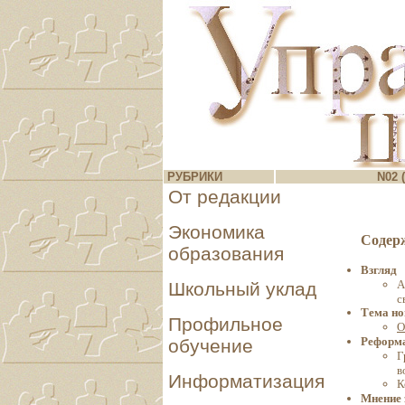
РУБРИКИ
N02 (
От редакции
Экономика
Содер
образования
Взгляд
А
Школьный уклад
с
Тема но
Профильное
О
Реформа
обучение
Г
в
Информатизация
К
Мнение 