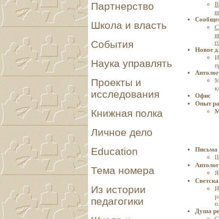
В
Партнерство
и
Сообще
Школа и власть
С
и
г
События
Новое 
И
Наука управлять
п
Антолог
М
Проекты и
к
исследования
Офис
Опыт ра
М
Книжная полка
Личное дело
Письма 
Education
Ш
Антолог
Тема номера
Я
Светска
Из истории
И
р
педагогики
п
Душа ре
С