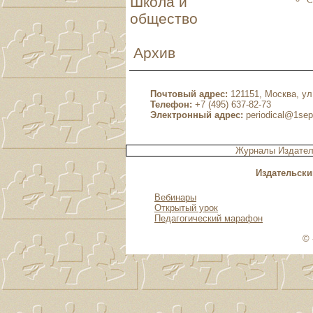
Школа и
общество
Архив
Почтовый адрес:
121151, Москва, ул.
Телефон:
+7 (495) 637-82-73
Электронный адрес:
periodical@1sep
Журналы Издател
Издательски
Вебинары
Открытый урок
Педагогический марафон
© 