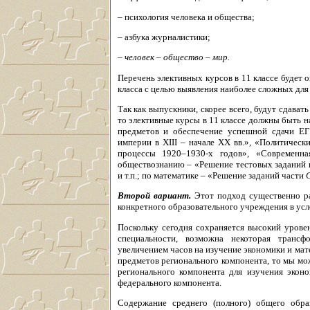
– психология человека и общества;
– азбука журналистики;
– человек – общество – мир.
Перечень элективных курсов в 11 классе будет 
класса с целью выявления наиболее сложных для
Так как выпускники, скорее всего, будут сдава
то элективные курсы в 11 классе должны быть 
предметов и обеспечение успешной сдачи ЕГ
империи в XIII – начале XX вв.», «Политическ
процессы 1920–1930-х годов», «Современн
обществознанию – «Решение тестовых заданий 
и т.п.; по математике – «Решение заданий части
Второй вариант.
Этот подход существенно ра
конкретного образовательного учреждения в ус
Поскольку сегодня сохраняется высокий урове
специальности, возможна некоторая трансф
увеличением часов на изучение экономики и мате
предметов регионального компонента, то мы може
регионального компонента для изучения экон
федерального компонента.
Содержание среднего (полного) общего обра