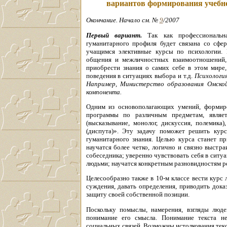
вариантов формирования учебно
Окончание. Начало см. №
9
/2007
Первый вариант.
Так как профессиональн
гуманитарного профиля будет связана со сфер
учащимся элективные курсы по психологии. 
общения и межличностных взаимоотношений, 
приобрести знания о самих себе в этом мире,
поведения в ситуациях выбора и т.д.
Психология
Например, Министерство образования Омской
компонента.
Одним из основополагающих умений, формир
программы по различным предметам, являе
(высказывание, монолог, дискуссия, полемика
(диспута)». Эту задачу поможет решить кур
гуманитарного знания. Целью курса станет пр
научатся более четко, логично и связно выстр
собеседника; уверенно чувствовать себя в ситуа
людьми; научатся конкретным разновидностям р
Целесообразно также в 10-м классе вести курс
суждения, давать определения, приводить доказ
защиту своей собственной позиции.
Поскольку помыслы, намерения, взгляды люде
понимание его смысла. Понимание текста н
социальных связей. Возможны истолкования текс