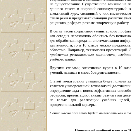
на существование. Существенное влияние на п
данного текста в широкий социокультурный ко
элективный курс, связанный с лингвистически
стили речи и предусматривающий развитие умени
рецензию, реферат, резюме, творческую работу.
В сетке часов социально-гуманитарного профи
как сегодня невозможно обойтись без использ
для обработки, передачи, систематизации инфор
деятельности, то в 10 классе можно предложи
областью. Например, технология презентаций.
предметов регионального компонента, следов
учебного плана.
Другими словами, элективные курсы в 10 кла
умений, навыков и способов деятельности.
С этой точки зрения учащимся будет полезен э
является универсальной технологией достижения
определение задач, поиск эффективных способ
ресурсов, презентацию, анализ результатов де
не только для реализации учебных целей
профессиональной карьеры.
Сетка часов при этом будет выглядеть как в та
Примерный учебный план для 10