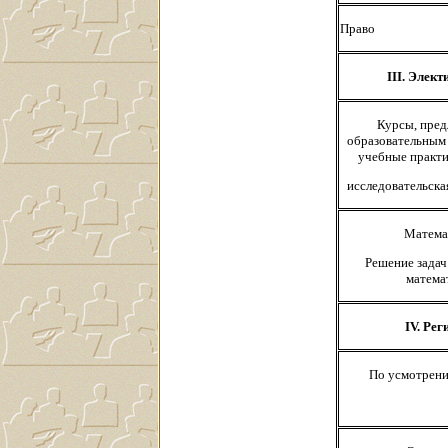
Право
III. Элек
Курсы, пред
образовательным
учебные практи
исследовательска
Матема
Решение задач
матема
IV. Ре
По усмотрени