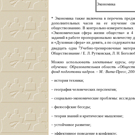
Экономика
* Экономика также включена в перечень предм
дополнительных часов на ее изучение свя
обществознанию. В контрольно-измерительных 
«Экономическая сфера жизни общества» и 4 
заданий в работе пропорционально количеству
и «Духовная сфера» их девять, а по содержател
(
двадцать одна
Учебно-тренировочные матери
Обществознание / Е. Л. Рутковская, Л. Н. Боголюб
Можно
использовать элективные курсы, оп
обучении: Образовательная область «Общест
фонд подготовки кадров. – М.: Вита-Пресс, 200
– история техники;
– география человеческих перспектив;
– социально-экономические проблемы: исследова
– философские беседы;
– теория знаний и критическое мышление;
– устойчивое развитие;
– эффективное поведение в конфликте;