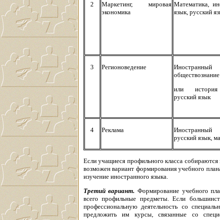
2
Маркетинг, мировая
Математика, ин
экономика
язык, русский я
3
Регионоведение
Иностранны
обществознание
или история
русский язык
4
Реклама
Иностранны
русский язык, м
Если учащиеся профильного класса собираются 
возможен вариант формирования учебного плана 
изучение иностранного языка.
Третий вариант.
Формирование учебного пла
всего профильные предметы. Если большинст
профессиональную деятельность со специаль
предложить им курсы, связанные со спец