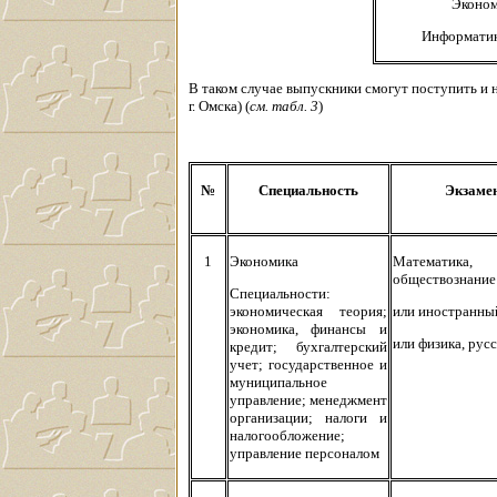
Эконо
Информати
В таком случае выпускники смогут поступить и 
г. Омска) (
см. табл. 3
)
№
Специальность
Экзаме
1
Экономика
Математика,
обществознание
Специальности:
экономическая теория;
или иностранны
экономика, финансы и
или физика, рус
кредит; бухгалтерский
учет; государственное и
муниципальное
управление; менеджмент
организации; налоги и
налогообложение;
управление персоналом