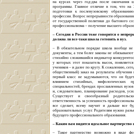
на курсах через год-два после окончания 
программы. Главное отличие в том, что на 
подготовки к послевузовскому образовани
профессии. Вопрос непрерывности образования,
от государственной политики до бытового со
профессионализма – получение высшего образов
– Сегодня в России тоже говорится о непрер
должна ли все-таки школа готовить в вуз.
– В обязательном порядке школа вообще не 
документы, а тем более законы не обязываеют
стихийно сложившийся индикатор конкурентос
у которых этот показатель высок, появляетс
учеников – и далее по кругу. К сожалению, сег
общественный) заказ на результаты обучения
первый класс не задумываются, что он будет
влиянием стихийных, мифологических п
специальностей, брендах прославленных вузов
и, следовательно, планирование расходов, ус
Существует и своеобразный родительск
ответственность за успешность профессиональ
все сделает, всему научит и дальше все б
образовательных услуг. Родителям нужно разъ
будущего профессионального образования.
– Каким вам видится идеальное партнерство 
– Такое партнерство возможно в виде фо