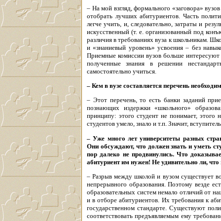
– На мой взгляд, формального «заговора» вузов
отобрать лучших абитуриентов. Часть полит
легче учить, и, следовательно, затраты и резу
искусственный (т. е. организованный под конъ
различия в требованиях вуза к школьникам. Шк
и «знаниевый уровень» усвоения – без навык
Приемные комиссии вузов больше интересуют 
полученные знания в решении нестандарт
самостоятельно учиться.
– Кем в вузе составляется перечень необходи
– Этот перечень, то есть банки заданий при
познающих издержки «школьного» образова
принципу: этого студент не понимает, этого н
студентов умело, знало и т.п. Значит, вступит
– Уже много лет университеты разных стр
Они обсуждают, что должен знать и уметь ст
пор далеко не продвинулись. Что доказывае
абитуриент им нужен! Не удивительно ли, что 
– Разрыв между школой и вузом существует во 
непрерывного образования. Поэтому везде ест
образовательных систем немало отличий от наш
и в отборе абитуриентов. Их требования к аб
государственном стандарте. Существуют поли
соответствовать предъявляемым ему требован