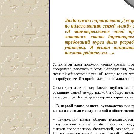
Люди часто спрашивают Джор
по налаживанию связей между 
«Я заинтересовался этой п
готовился стать директоро
требований курса было разра
учителем. Я решил написат
послать родителям…»
Успех этой идеи положил начало новым проек
продолжал работать в этом направлении, ст
местной общественности. «Я всегда верил, что
попробуете ее. И я пробовал», – вспоминает он.
Около десяти лет назад Павлас опубликовал 
созданию связей между школой и общественно
чего Джордж Павлас дал интервью образовател
– В первой главе вашего руководства вы 
слова и связями между школой и общественно
– Технологии пиара обычно используются
общественное мнение и обеспечить его по
выпуск пресс-релизов, бюллетеней, отчетов,
Задача создания связей между школой и обще