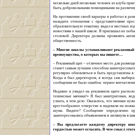
несколько дней несколько человек из клуба при
быть добровольными помощниками на различн
На протяжении своей карьеры я работал в раз
наладить отношения с представителями прес
образовательную тематику видел в местных изд
новостями о нашей школе. Я приглашал их побыв
столовой. Директора должны проявлять актив
общественность.
– Многие школы устанавливают рекламный щи
преимущества, о которых вы пишете…
– Рекламный щит – отличное место для размеще
станет самым лучшим способом заинтересоват
регулярно обновляться и быть представлены в 
Когда я был директором, я всегда сам выбир
сообщении не было ошибок: первое впечатлени
Недавно я увидел на рекламном щите распол
теннисные мячики!» Я был заинтригован, вед
узнать, в чем дело. Оказалось, что мячики н
крестообразное отверстие и надевали на ножки
шума. Видите? Сообщение определенно пр
заинтересовались объявлением и заглянули в шк
– Вы предлагаете каждому директору шко
гордостью может огласить. В чем смысл этог