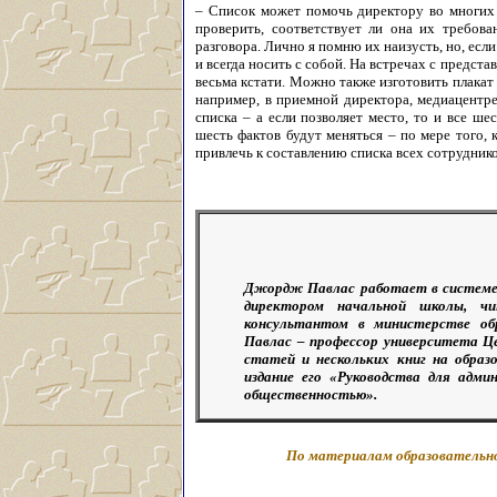
– Список может помочь директору во многих 
проверить, соответствует ли она их требова
разговора. Лично я помню их наизусть, но, есл
и всегда носить с собой. На встречах с предст
весьма кстати. Можно также изготовить плакат 
например, в приемной директора, медиацентре
списка – а если позволяет место, то и все ше
шесть фактов будут меняться – по мере того, 
привлечь к составлению списка всех сотрудник
Джордж Павлас работает в системе 
директором начальной школы, чи
консультантом в министерстве о
Павлас – профессор университета Ц
статей и нескольких книг на обра
издание его «Руководства для адм
общественностью».
По материалам образовательн