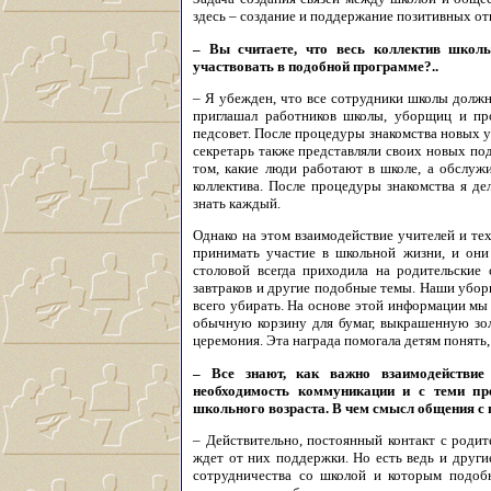
здесь – создание и поддержание позитивных о
– Вы считаете, что весь коллектив школ
участвовать в подобной программе?..
– Я убежден, что все сотрудники школы должны
приглашал работников школы, уборщиц и п
педсовет. После процедуры знакомства новых у
секретарь также представляли своих новых по
том, какие люди работают в школе, а обслуж
коллектива. После процедуры знакомства я д
знать каждый.
Однако на этом взаимодействие учителей и те
принимать участие в школьной жизни, и они
столовой всегда приходила на родительски
завтраков и другие подобные темы. Наши убор
всего убирать. На основе этой информации мы
обычную корзину для бумаг, выкрашенную зол
церемония. Эта награда помогала детям понять,
– Все знают, как важно взаимодействие
необходимость коммуникации и с теми пр
школьного возраста. В чем смысл общения 
– Действительно, постоянный контакт с роди
ждет от них поддержки. Но есть ведь и други
сотрудничества со школой и которым подоб