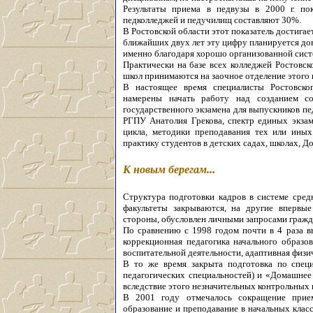
Результаты приема в педвузы в 2000 г. по
педколледжей и педучилищ составляют 30%.
В Ростовской области этот показатель достигае
ближайших двух лет эту цифру планируется дов
именно благодаря хорошо организованной сист
Практически на базе всех колледжей Ростовск
школ принимаются на заочное отделение этого в
В настоящее время специалисты Ростовског
намерены начать работу над созданием с
государственного экзамена для выпускников пе
РГПУ Анатолия Грекова, спектр единых экзам
цикла, методики преподавания тех или иных
практику студентов в детских садах, школах, Д
К новым берегам...
Структура подготовки кадров в системе сред
факультеты закрываются, на другие впервые
стороны, обусловлен личными запросами гражда
По сравнению с 1998 годом почти в 4 раза в
коррекционная педагогика начального образов
воспитательной деятельности, адаптивная физич
В то же время закрыта подготовка по специ
педагогических специальностей) и «Домашнее 
вследствие этого незначительных контрольных 
В 2001 году отмечалось сокращение прие
образование и преподавание в начальных класс