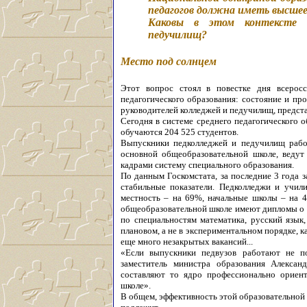
педагогов должна иметь высшее
Каковы в этом контексте 
педучилищ?
Место под солнцем
Этот вопрос стоял в повестке дня всеросс
педагогического образования: состояние и пр
руководителей колледжей и педучилищ, предста
Сегодня в системе среднего педагогического 
обучаются 204 525 студентов.
Выпускники педколледжей и педучилищ работ
основной общеобразовательной школе, ведут
кадрами систему специального образования.
По данным Госкомстата, за последние 3 года 
стабильные показатели. Педколледжи и учил
местность – на 69%, начальные школы – на 4
общеобразовательной школе имеют дипломы о с
по специальностям математика, русский язык
плановом, а не в экспериментальном порядке, к
еще много незакрытых вакансий...
«Если выпускники педвузов работают не п
заместитель министра образования Алекса
составляют то ядро профессионально ориен
школе».
В общем, эффективность этой образовательной 