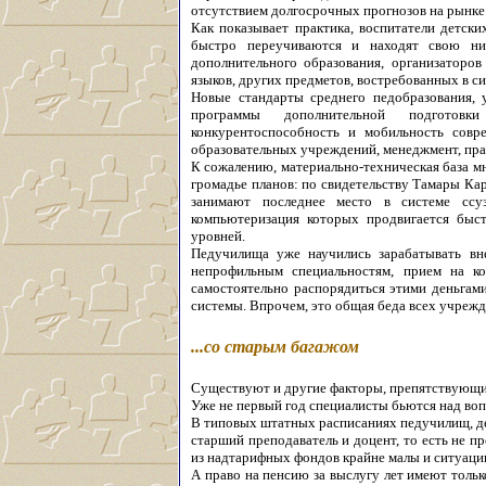
отсутствием долгосрочных прогнозов на рынке 
Как показывает практика, воспитатели детски
быстро переучиваются и находят свою ни
дополнительного образования, организаторов
языков, других предметов, востребованных в с
Новые стандарты среднего педобразования,
программы дополнительной подготов
конкурентоспособность и мобильность совр
образовательных учреждений, менеджмент, пр
К сожалению, материально-техническая база м
громадье планов: по свидетельству Тамары Ка
занимают последнее место в системе ссу
компьютеризация которых продвигается быс
уровней.
Педучилища уже научились зарабатывать вн
непрофильным специальностям, прием на к
самостоятельно распорядиться этими деньгами
системы. Впрочем, это общая беда всех учреж
...со старым багажом
Существуют и другие факторы, препятствующи
Уже не первый год специалисты бьются над во
В типовых штатных расписаниях педучилищ, дей
старший преподаватель и доцент, то есть не п
из надтарифных фондов крайне малы и ситуации
А право на пенсию за выслугу лет имеют тольк