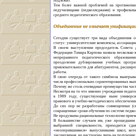
подлежит.
Тем более важной проблемой на протяжении
педучилищами (педколледжами) и профильн
среднего педагогического образования.
Объединение не означает унификаци
Сегодня существует три вида объединения 
статус: университетские комплексы, ассоциации
В своем выступлении председатель Совета 
Федерации Тамара Карпова назвала несколько
непрерывного педагогического образован
преодоление дублирования учебных програ
привлекательности для абитуриентов, расшире
работы.
В свою очередь от такого симбиоза выигрыв
числа профессионально сориентированных вып
Почему же столь очевидные преимущества час
Несмотря на то что именно учреждения педаго
в 1989 году, существующие ныне универси
правового и учебно-методического обеспечения
До сих пор не разработаны совмещенные (с
сокращенные сроки обучения по системе педкол
Не продуманы рациональные технологии прием
В большинстве случаев им, уже прошедшим 
выбранной специальности, приходится сд
«неоперившимися» выпускниками школ, кот
дисциплинам, но настроены лишь на получение 